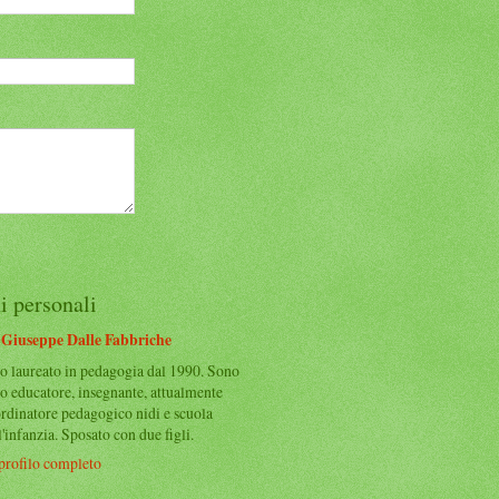
i personali
Giuseppe Dalle Fabbriche
o laureato in pedagogia dal 1990. Sono
to educatore, insegnante, attualmente
rdinatore pedagogico nidi e scuola
l'infanzia. Sposato con due figli.
 profilo completo