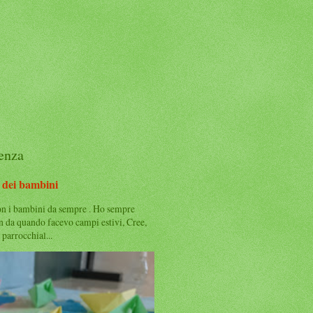
denza
dei bambini
on i bambini da sempre . Ho sempre
in da quando facevo campi estivi, Cree,
 parrocchial...