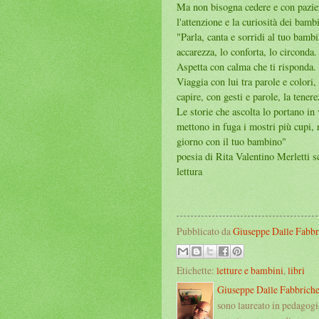
Ma non bisogna cedere e con pazien
l'attenzione e la curiosità dei bambi
"Parla, canta e sorridi al tuo bamb
accarezza, lo conforta, lo circonda.
Aspetta con calma che ti risponda.
Viaggia con lui tra parole e colori,
capire, con gesti e parole, la tener
Le storie che ascolta lo portano in
mettono in fuga i mostri più cupi,
giorno con il tuo bambino"
poesia di Rita Valentino Merletti sc
lettura
Pubblicato da
Giuseppe Dalle Fabbr
Etichette:
letture e bambini
,
libri
Giuseppe Dalle Fabbrich
sono laureato in pedagogi