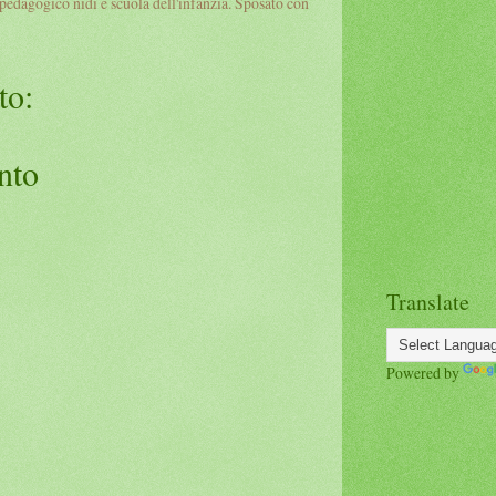
pedagogico nidi e scuola dell'infanzia. Sposato con
to:
nto
Translate
Powered by