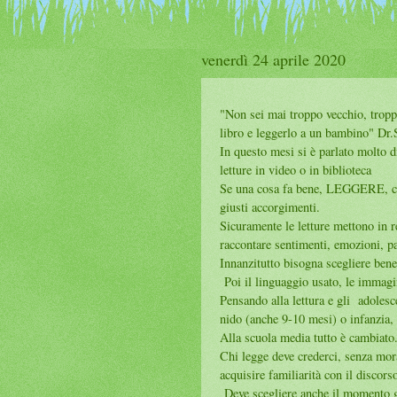
venerdì 24 aprile 2020
"Non sei mai troppo vecchio, trop
libro e leggerlo a un bambino" Dr.S
In questo mesi si è parlato molto di
letture in video o in biblioteca
Se una cosa fa bene, LEGGERE, cr
giusti accorgimenti.
Sicuramente le letture mettono in r
raccontare sentimenti, emozioni, pau
Innanzitutto bisogna scegliere bene
Poi il linguaggio usato, le immagin
Pensando alla lettura e gli adolesc
nido (anche 9-10 mesi) o infanzia, i
Alla scuola media tutto è cambiato
Chi legge deve crederci, senza mor
acquisire familiarità con il discors
Deve scegliere anche il momento g