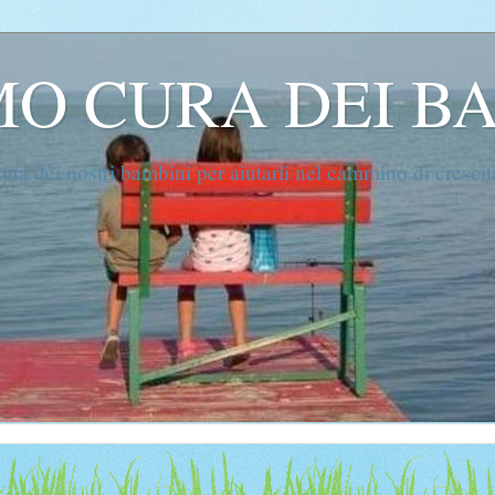
O CURA DEI B
suta dei nostri bambini per aiutarli nel cammino di crescit