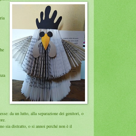
ria
che
enza
sse: da un lutto, alla separazione dei genitori, o
ore.
o sia distratto, o si annoi perché non è il