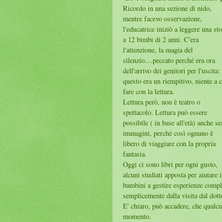
Ricordo in una sezione di nido,
mentre facevo osservazione,
l'educatrice iniziò a leggere una sto
a 12 bimbi di 2 anni. C'era
l'attenzione, la magia del
silenzio....peccato perché era ora
dell'arrivo dei genitori per l'uscita:
questo era un riempitivo, niente a 
fare con la lettura.
Lettura però, non è teatro o
spettacolo. Lettura può essere
possibile ( in base all'età) anche s
immagini, perché così ognuno è
libero di viaggiare con la propria
fantasia.
Oggi ci sono libri per ogni gusto,
alcuni studiati apposta per aiutare i
bambini a gestire esperienze comple
semplicemente dalla visita dal dott
E' chiaro, può accadere, che qualcun
momento.