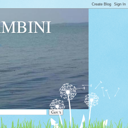
AMBINI
a.