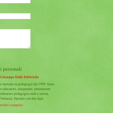
i personali
Giuseppe Dalle Fabbriche
o laureato in pedagogia dal 1990. Sono
to educatore, insegnante, attualmente
rdinatore pedagogico nidi e scuola
l'infanzia. Sposato con due figli.
 profilo completo