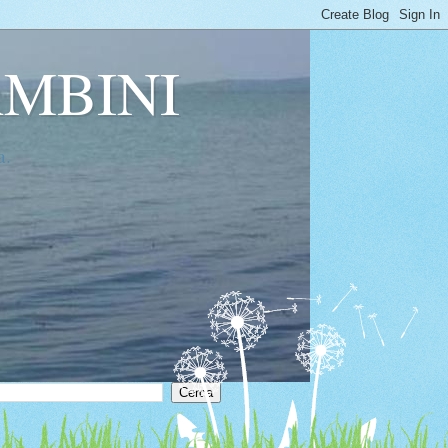
AMBINI
a.