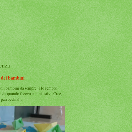
denza
dei bambini
on i bambini da sempre . Ho sempre
in da quando facevo campi estivi, Cree,
 parrocchial...