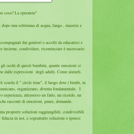
che cosa? La speranza"
, dopo una settimana di acqua, fango , macerie e
ccompagnati dai genitori e accolti da educatrici e
re insieme, condividere, ricominciare è necessario
 gli occhi di questi bambini, quante emozioni si
e dalle espressioni degli adulti. Come aiutarli.
A scuola il " circle time", il luogo dove i bimbi, in
municano, organizzano, diventa fondamentale. I
o esperienza, attraverso un fatto, un ricordo, un
nche racconti di emozioni, paure, domande.
ma proporre soluzioni raggiungibili, condivisibili
fiducia in noi, e soprattutto soluzioni o ipotesi