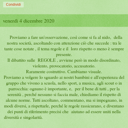
Condividi
venerdì 4 dicembre 2020
Proviamo a fare un'osservazione, così come si fa al nido, della
nostra società, ascoltando con attenzione ciò che succede : tra le
tante cose notate , il tema regole e il loro rispetto o meno è sempre
presente.
Il dibattito sulle REGOLE , avviene però in modo disordinato,
violento, provocatorio, accusatorio.
Raramente costruttivo. Cambiamo visuale.
Proviamo a volgere lo sguardo ai nostri bambini e all'esperienza del
gruppo che vivono a scuola, nello sport, a musica, agli scout o in
parrocchia: ognuno è importante, e, per il bene di tutti , per la
serenità , perché nessuno si faccia male, chiediamo il rispetto di
alcune norme. Tutti ascoltano, commentano, ma si impegnano, in
modi diversi, a rispettarle, perché le regole rassicurano, e diventano
dei punti di riferimento precisi che aiutano ad essere uniti nella
diversità e singolarità.