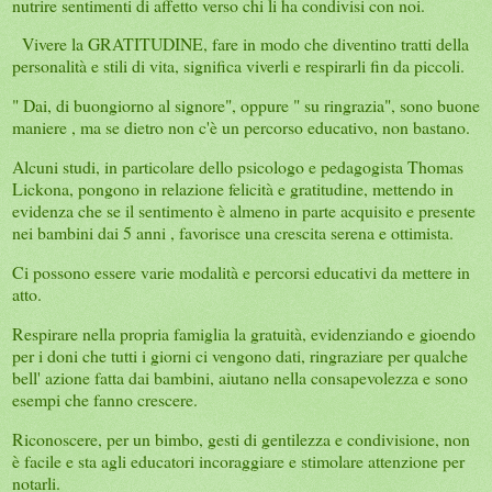
nutrire sentimenti di affetto verso chi li ha condivisi con noi.
Vivere la GRATITUDINE, fare in modo che diventino tratti della
personalità e stili di vita, significa viverli e respirarli fin da piccoli.
" Dai, di buongiorno al signore", oppure " su ringrazia", sono buone
maniere , ma se dietro non c'è un percorso educativo, non bastano.
Alcuni studi, in particolare dello psicologo e pedagogista Thomas
Lickona, pongono in relazione felicità e gratitudine, mettendo in
evidenza che se il sentimento è almeno in parte acquisito e presente
nei bambini dai 5 anni , favorisce una crescita serena e ottimista.
Ci possono essere varie modalità e percorsi educativi da mettere in
atto.
Respirare nella propria famiglia la gratuità, evidenziando e gioendo
per i doni che tutti i giorni ci vengono dati, ringraziare per qualche
bell' azione fatta dai bambini, aiutano nella consapevolezza e sono
esempi che fanno crescere.
Riconoscere, per un bimbo, gesti di gentilezza e condivisione, non
è facile e sta agli educatori incoraggiare e stimolare attenzione per
notarli.