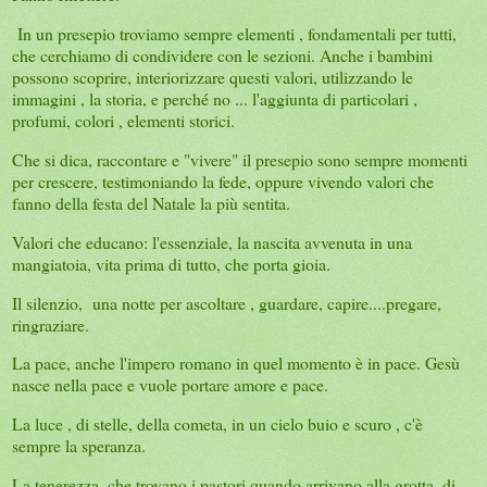
In un presepio troviamo sempre elementi , fondamentali per tutti,
che cerchiamo di condividere con le sezioni. Anche i bambini
possono scoprire, interiorizzare questi valori, utilizzando le
immagini , la storia, e perché no ... l'aggiunta di particolari ,
profumi, colori , elementi storici.
Che si dica, raccontare e "vivere" il presepio sono sempre momenti
per crescere, testimoniando la fede, oppure vivendo valori che
fanno della festa del Natale la più sentita.
Valori che educano: l'essenziale, la nascita avvenuta in una
mangiatoia, vita prima di tutto, che porta gioia.
Il silenzio, una notte per ascoltare , guardare, capire....pregare,
ringraziare.
La pace, anche l'impero romano in quel momento è in pace. Gesù
nasce nella pace e vuole portare amore e pace.
La luce , di stelle, della cometa, in un cielo buio e scuro , c'è
sempre la speranza.
La tenerezza, che trovano i pastori quando arrivano alla grotta, di