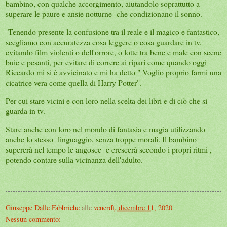
bambino, con qualche accorgimento, aiutandolo soprattutto a
superare le paure e ansie notturne che condizionano il sonno.
Tenendo presente la confusione tra il reale e il magico e fantastico,
scegliamo con accuratezza cosa leggere o cosa guardare in tv,
evitando film violenti o dell'orrore, o lotte tra bene e male con scene
buie e pesanti, per evitare di correre ai ripari come quando oggi
Riccardo mi si è avvicinato e mi ha detto " Voglio proprio farmi una
cicatrice vera come quella di Harry Potter".
Per cui stare vicini e con loro nella scelta dei libri e di ciò che si
guarda in tv.
Stare anche con loro nel mondo di fantasia e magia utilizzando
anche lo stesso linguaggio, senza troppe morali. Il bambino
supererà nel tempo le angosce e crescerà secondo i propri ritmi ,
potendo contare sulla vicinanza dell'adulto.
Giuseppe Dalle Fabbriche
alle
venerdì, dicembre 11, 2020
Nessun commento: