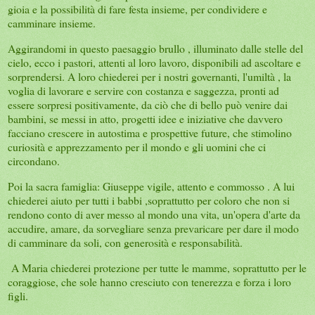
gioia e la possibilità di fare festa insieme, per condividere e
camminare insieme.
Aggirandomi in questo paesaggio brullo , illuminato dalle stelle del
cielo, ecco i pastori, attenti al loro lavoro, disponibili ad ascoltare e
sorprendersi. A loro chiederei per i nostri governanti, l'umiltà , la
voglia di lavorare e servire con costanza e saggezza, pronti ad
essere sorpresi positivamente, da ciò che di bello può venire dai
bambini, se messi in atto, progetti idee e iniziative che davvero
facciano crescere in autostima e prospettive future, che stimolino
curiosità e apprezzamento per il mondo e gli uomini che ci
circondano.
Poi la sacra famiglia: Giuseppe vigile, attento e commosso . A lui
chiederei aiuto per tutti i babbi ,soprattutto per coloro che non si
rendono conto di aver messo al mondo una vita, un'opera d'arte da
accudire, amare, da sorvegliare senza prevaricare per dare il modo
di camminare da soli, con generosità e responsabilità.
A Maria chiederei protezione per tutte le mamme, soprattutto per le
coraggiose, che sole hanno cresciuto con tenerezza e forza i loro
figli.