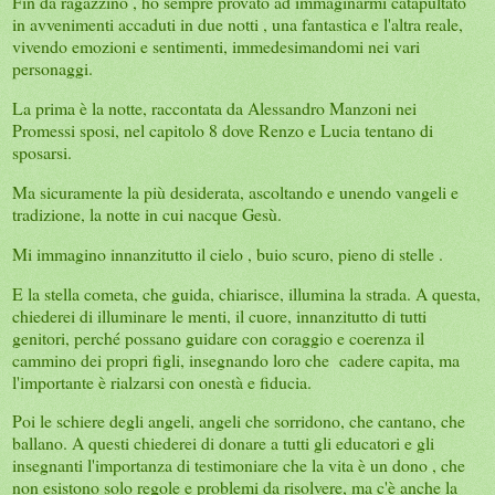
Fin da ragazzino , ho sempre provato ad immaginarmi catapultato
in avvenimenti accaduti in due notti , una fantastica e l'altra reale,
vivendo emozioni e sentimenti, immedesimandomi nei vari
personaggi.
La prima è la notte, raccontata da Alessandro Manzoni nei
Promessi sposi, nel capitolo 8 dove Renzo e Lucia tentano di
sposarsi.
Ma sicuramente la più desiderata, ascoltando e unendo vangeli e
tradizione, la notte in cui nacque Gesù.
Mi immagino innanzitutto il cielo , buio scuro, pieno di stelle .
E la stella cometa, che guida, chiarisce, illumina la strada. A questa,
chiederei di illuminare le menti, il cuore, innanzitutto di tutti
genitori, perché possano guidare con coraggio e coerenza il
cammino dei propri figli, insegnando loro che cadere capita, ma
l'importante è rialzarsi con onestà e fiducia.
Poi le schiere degli angeli, angeli che sorridono, che cantano, che
ballano. A questi chiederei di donare a tutti gli educatori e gli
insegnanti l'importanza di testimoniare che la vita è un dono , che
non esistono solo regole e problemi da risolvere, ma c'è anche la