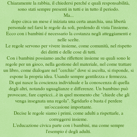
Chiaramente la rabbia, il chiedersi perché e quali responsabilità,
sono stati sempre presenti in tutti e in tutto il periodo.
Ma...
dopo circa un mese é iniziata una certa anarchia, una libertà
personale nel farsi le regole da soli, perdendo di vista l'insieme.
Ecco con i bambini é necessario la costanza negli atteggiamenti e
nelle scelte.
Le regole servono per vivere insieme, come comunità, nel rispetto
dei diritti e delle cose di tutti.
Con i bambini possiamo anche riflettere insieme su quali sono le
regole per un gioco, nella gestione del materiale, nel come trattare
un libro, come dialogare nel "cerchio" dove si ascolta, si risponde, si
espone la propria idea. Usando sempre gentilezza e fermezza.
Di qui nasce la coscienza individuale e la conoscenza di quella
degli altri, notando uguaglianze e differenze. Un bambino può
provocare, fare capricci...è in quel momento che "chiede che gli
venga insegnata una regola". Sgridarlo e basta é perdere
un'occasione importante.
Decise le regole siamo i primi, come adulti a rispettarle, a
correggersi insieme.
L'educazione civica parte con i bambini, ma come sempre
l'esempio é degli adulti.