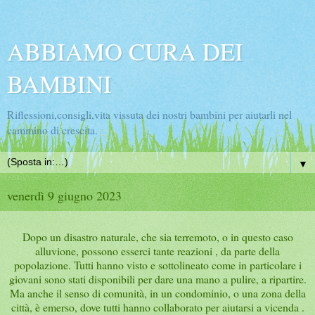
ABBIAMO CURA DEI
BAMBINI
Riflessioni,consigli,vita vissuta dei nostri bambini per aiutarli nel
cammino di crescita.
▼
venerdì 9 giugno 2023
Dopo un disastro naturale, che sia terremoto, o in questo caso
alluvione, possono esserci tante reazioni , da parte della
popolazione. Tutti hanno visto e sottolineato come in particolare i
giovani sono stati disponibili per dare una mano a pulire, a ripartire.
Ma anche il senso di comunità, in un condominio, o una zona della
città, è emerso, dove tutti hanno collaborato per aiutarsi a vicenda .